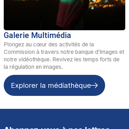
Galerie Multimédia
Plongez au cœur des activités de la
Commission à travers notre banque d’images et
notre vidéothèque. Revivez les temps forts de
la régulation en images.
Explorer la médiathèque