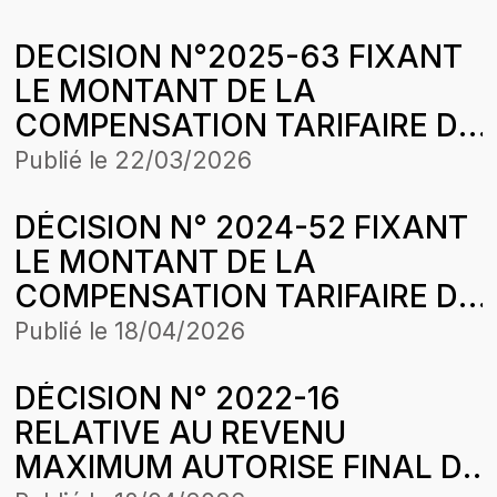
LOBBOU MAME DIARRA
DECISION N°2025-63 FIXANT
BOUSSO SA SUITE AUX
LE MONTANT DE LA
CESSIONS DE GAZ BUTANE
COMPENSATION TARIFAIRE DU
SUR LA PERIODE
MOIS DE MAI 2025 DE
D’APPLICATION DE LA
Publié le
22/03/2026
COMASEL SA POUR LA
STRUCTURE DES PRIX DU 11
DÉCISION N° 2024-52 FIXANT
CONCESSION DAGANA-
OCTOBRE 2025
LE MONTANT DE LA
PODOR-SAINTLOUIS DANS LE
COMPENSATION TARIFAIRE DU
CADRE DE L’HARMONISATION
MOIS D’OCTOBRE 2024 DE
DES TARIFS
Publié le
18/04/2026
COMASEL SA POUR LA
DÉCISION N° 2022-16
CONCESSION DAGANA-
RELATIVE AU REVENU
PODOR-SAINT-LOUIS DANS LE
MAXIMUM AUTORISE FINAL DE
CADRE DE L’HARMONISATION