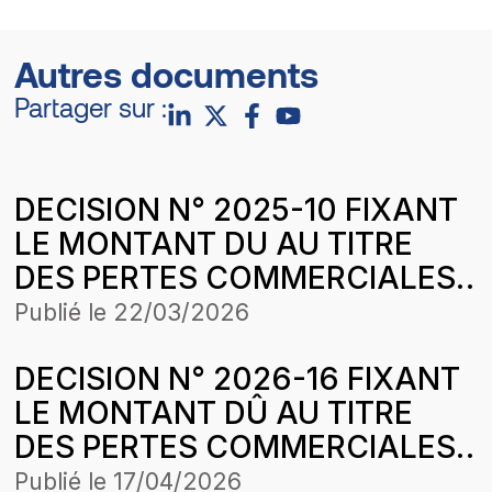
Autres documents
Partager sur :
DECISION N° 2025-10 FIXANT
LE MONTANT DU AU TITRE
DES PERTES COMMERCIALES
SUBIES PAR LA SOCIETE VIVO
Publié le
22/03/2026
ENERGY SENEGAL SA SUR LA
DECISION N° 2026-16 FIXANT
PERIODE D’APPLICATION DE
LE MONTANT DÛ AU TITRE
LA STRUCTURE DES PRIX DES
DES PERTES COMMERCIALES
PRODUITS PETROLIERS DU 17
SUBIES PAR LA SOCIETE
AOUT AU 14 SEPTEMBRE 2024
Publié le
17/04/2026