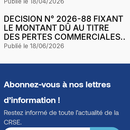
SENELEC EN 2021
DES TARIFS
Publié le
18/04/2026
DECISION N° 2026-88 FIXANT
LE MONTANT DÛ AU TITRE
DES PERTES COMMERCIALES
SUBIES PAR LA SOCIETE ORYX
Publié le
18/06/2026
GAZ SENEGAL SUR DES
CESSIONS DE GAZ BUTANE
SUR LA PERIODE
D’APPLICATION DE LA
Abonnez-vous à nos lettres
STRUCTURE DES PRIX DU 28
d’information !
MARS 2026
Restez informé de toute l’actualité de la
CRSE.