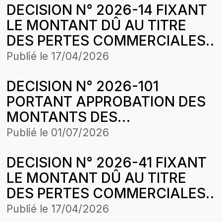
DECISION N° 2026-14 FIXANT
LE MONTANT DÛ AU TITRE
DES PERTES COMMERCIALES
SUBIES PAR LA SOCIETE
Publié le
17/04/2026
PETROSEN TRADING &
DECISION N° 2026-101
SERVICES (PETROSEN T&S)
PORTANT APPROBATION DES
SUITE AUX CESSIONS DE GAZ
MONTANTS DES
BUTANE SUR LA PERIODE
DIFFERENTIELS DE
D’APPLICATION DE LA
Publié le
01/07/2026
TRANSPORT PAR ROUTE DE
STRUCTURE DES PRIX DU 11
DECISION N° 2026-41 FIXANT
PRODUITS PETROLIERS
0CTOBRE 2025
LE MONTANT DÛ AU TITRE
LIQUIDES
DES PERTES COMMERCIALES
SUBIES PAR LA SOCIETE
Publié le
17/04/2026