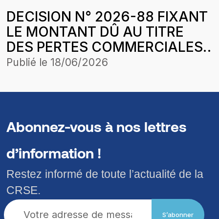
TOTALENERGIES MARKETING
DECISION N° 2026-88 FIXANT
SENEGAL SUITE AUX
LE MONTANT DÛ AU TITRE
CESSIONS DE GASOIL SUR LA
DES PERTES COMMERCIALES
PERIODE D’APPLICATION DE
SUBIES PAR LA SOCIETE ORYX
LA STRUCTURE DES PRIX DU
Publié le
18/06/2026
GAZ SENEGAL SUR DES
1er MARS 2025
CESSIONS DE GAZ BUTANE
SUR LA PERIODE
D’APPLICATION DE LA
Abonnez-vous à nos lettres
STRUCTURE DES PRIX DU 28
d’information !
MARS 2026
Restez informé de toute l’actualité de la
CRSE.
S’abonner