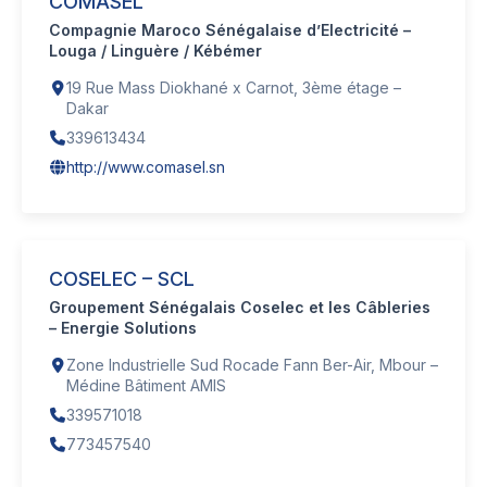
COMASEL
Compagnie Maroco Sénégalaise d’Electricité –
Louga / Linguère / Kébémer
19 Rue Mass Diokhané x Carnot, 3ème étage –
Dakar
339613434
http://www.comasel.sn
COSELEC – SCL
Groupement Sénégalais Coselec et les Câbleries
– Energie Solutions
Zone Industrielle Sud Rocade Fann Ber-Air, Mbour –
Médine Bâtiment AMIS
339571018
773457540