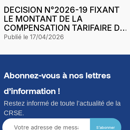
DECISION N°2026-19 FIXANT
LE MONTANT DE LA
COMPENSATION TARIFAIRE DU
MOIS DE DECEMBRE 2025 DE
Publié le
17/04/2026
COMASEL SA POUR LA
CONCESSION DAGANA-
PODORSAINT-LOUIS DANS LE
CADRE DE L’HARMONISATION
Abonnez-vous à nos lettres
DES TARIFS
d’information !
Restez informé de toute l’actualité de la
CRSE.
S’abonner