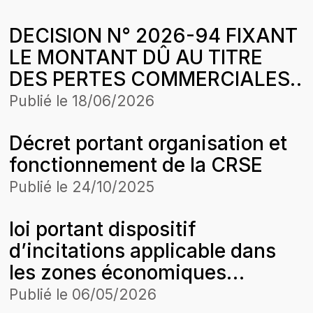
2020 DE ENERGIE RURALE
DECISION N° 2026-94 FIXANT
AFRICAINE (ERA) DANS LE
LE MONTANT DÛ AU TITRE
CADRE DE L’HARMONISATION
DES PERTES COMMERCIALES
DES TARIFS
SUBIES PAR LA SOCIETE
Publié le
18/06/2026
AFRICAINE DE RAFFINAGE
Décret portant organisation et
(SAR) SUR DES CESSIONS DE
fonctionnement de la CRSE
GAZ BUTANE POUR LA
PERIODE D’APPLICATION DE
Publié le
24/10/2025
LA STRUCTURE DES PRIX DU
loi portant dispositif
31 JANVIER 2026
d’incitations applicable dans
les zones économiques
spéciales (ZES)
Publié le
06/05/2026