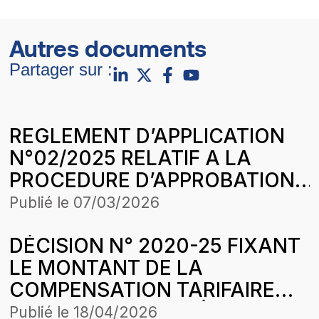
Autres documents
Partager sur :
REGLEMENT D’APPLICATION
N°02/2025 RELATIF A LA
PROCEDURE D’APPROBATION
DU DIFFERENTIEL DE
Publié le
07/03/2026
TRANSPORT DES PRODUITS
DÉCISION N° 2020-25 FIXANT
PETROLIERS LIQUIDES
LE MONTANT DE LA
COMPENSATION TARIFAIRE
POUR LE MOIS DE FÉVRIER
Publié le
18/04/2026