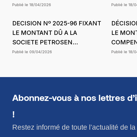
DU MOIS DE DÉCEMBRE 2022
DE SENE
Publié le
18/04/2026
Publié le
18/
DE SCL ENERGIE SOLUTIONS
DECISION Nº 2025-96 FIXANT
DÉCISIO
DANS LE CADRE DE
LE MONTANT DÛ A LA
LE MONT
L’HARMONISATION DES
SOCIETE PETROSEN
COMPENS
TARIFS
TRAIDING & SERVICES
DU MOIS
Publié le
09/04/2026
Publié le
18/
(PETROSEN T&S) AU TITRE DE
COMASEL
PERTES COMMERCIALES
LE CADR
SUBIES SUR LA PERIODE
L’HARM
D’APPLICATION DE LA
TARIFS
Abonnez-vous à nos lettres d’
STRUCTURE DES PRIX DU 24
MAI 2025
!
Restez informé de toute l’actualité de l