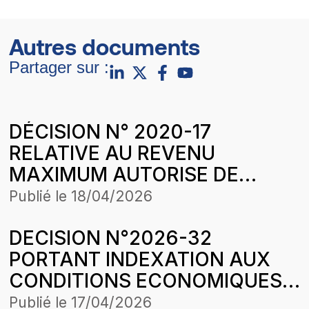
Autres documents
Partager sur :
DÉCISION N° 2020-17
RELATIVE AU REVENU
MAXIMUM AUTORISE DE
SENELEC EN 2020 AUX
Publié le
18/04/2026
CONDITIONS ÉCONOMIQUES
DECISION N°2026-32
DU 1ER JANVIER
PORTANT INDEXATION AUX
CONDITIONS ECONOMIQUES
DU 1er JANVIER 2026 DES
Publié le
17/04/2026