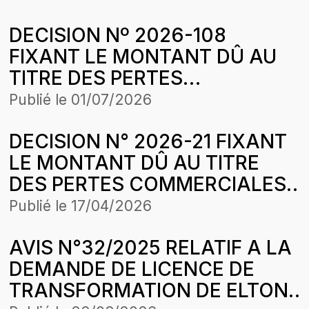
TARIFS PLAFONDS DE VENTE
DECISION Nº 2026-108
D’ENERGIE ELECTRIQUE
FIXANT LE MONTANT DÛ AU
APPLICABLES PAR COMASEL
TITRE DES PERTES
SA DANS LA CONCESSION
COMMERCIALES SUBIES PAR
DAGANA-PODOR-SAINT-
Publié le
01/07/2026
LA SOCIETE PETROSEN
LOUIS
DECISION N° 2026-21 FIXANT
TRADING & SERVICE SUR DES
LE MONTANT DÛ AU TITRE
CESSIONS DE GAZ BUTANE
DES PERTES COMMERCIALES
POUR LA PERIODE
SUBIES PAR LA SOCIETE
D’APPLICATION DE LA
Publié le
17/04/2026
EYDON SA SUR LA PERIODE
STRUCTURE DES PRIX DU 25
AVIS N°32/2025 RELATIF A LA
D’APPLICATION DE LA
AVRIL 2026
DEMANDE DE LICENCE DE
STRUCTURE DES PRIX DU 4
TRANSFORMATION DE ELTON
JANVIER 2025