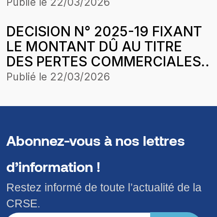
LOGISTICS & SERVICES SA
Publié le
22/03/2026
DECISION N° 2025-19 FIXANT
LE MONTANT DÛ AU TITRE
DES PERTES COMMERCIALES
SUBIES PAR LA SOCIETE
Publié le
22/03/2026
LOBBOU MAME DIARRA
BOUSSO (LMDB) SA SUR LA
PERIODE D’APPLICATION DE
LA STRUCTURE DES PRIX DU
Abonnez-vous à nos lettres
04 JANVIER 2025
d’information !
Restez informé de toute l’actualité de la
CRSE.