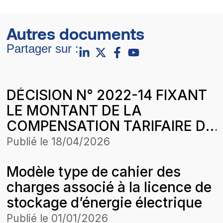
Autres documents
Partager sur :
DÉCISION N° 2022-14 FIXANT
LE MONTANT DE LA
COMPENSATION TARIFAIRE DU
MOIS DE FEVRIER 2022 DE SCL
Publié le
18/04/2026
ENERGIE SOLUTIONS DANS LE
Modèle type de cahier des
CADRE DE L’HARMONISATION
charges associé à la licence de
DES TARIFS
stockage d’énergie électrique
Publié le
01/01/2026