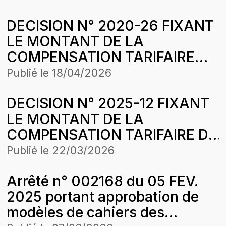
DECISION N° 2020-26 FIXANT
LE MONTANT DE LA
COMPENSATION TARIFAIRE
POUR LE MOIS DE MARS 2020
Publié le
18/04/2026
DE ENERGIE RURALE
DECISION N° 2025-12 FIXANT
AFRICAINE (ERA) DANS LE
LE MONTANT DE LA
CADRE DE L’HARMONISATION
COMPENSATION TARIFAIRE DU
DES TARIFS
MOIS DE JANVIER 2024 DE
Publié le
22/03/2026
ENERGIE RURALE AFRICAINE
Arrêté n° 002168 du 05 FEV.
(ERA) DANS LE CADRE DE
2025 portant approbation de
L’HARMONISATION DES
modèles de cahiers des
TARIFS