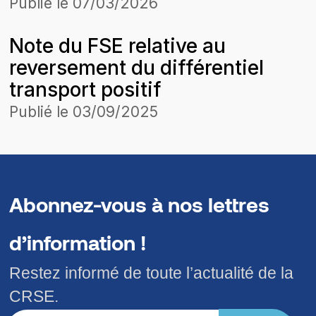
charges associés aux licences
Publié le
07/03/2026
de production,
Note du FSE relative au
d’autoproduction ou de vente
reversement du différentiel
de surplus et de stockage
transport positif
d’énergie électrique
Publié le
03/09/2025
Abonnez-vous à nos lettres
d’information !
Restez informé de toute l’actualité de la
CRSE.