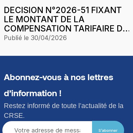
LA SOCIETE PETROSEN
STRUCTURE DES PRIX DU 11
DECISION N°2026-51 FIXANT
TRADING & SERVICE SUR DES
OCTOBRE 2025
LE MONTANT DE LA
CESSIONS DE GAZ BUTANE
COMPENSATION TARIFAIRE DU
POUR LA PERIODE
MOIS DE JANVIER 2026 DE
D’APPLICATION DE LA
Publié le
30/04/2026
COMASEL SA POUR LA
STRUCTURE DES PRIX DU 25
CONCESSION LOUGA-
AVRIL 2026
LINGUERE-KEBEMER DANS LE
CADRE DE L’HARMONISATION
Abonnez-vous à nos lettres
DES TARIFS
d’information !
Restez informé de toute l’actualité de la
CRSE.
S’abonner