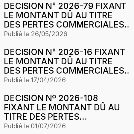
DECISION N° 2026-79 FIXANT
CONCESSION LOUGA-
LE MONTANT DÛ AU TITRE
LINGUERE-KEBEMER DANS LE
DES PERTES COMMERCIALES
CADRE DE L’HARMONISATION
SUBIES PAR LA SOCIETE MKA
DES TARIFS
Publié le
26/05/2026
EXCELLENCE SUR LA PERIODE
DECISION N° 2026-16 FIXANT
D’APPLICATION DE LA
LE MONTANT DÛ AU TITRE
STRUCTURE DES PRIX DU 31
DES PERTES COMMERCIALES
JANVIER 2026
SUBIES PAR LA SOCIETE
Publié le
17/04/2026
LOBBOU MAME DIARRA
DECISION Nº 2026-108
BOUSSO SA SUITE AUX
FIXANT LE MONTANT DÛ AU
CESSIONS DE GAZ BUTANE
TITRE DES PERTES
SUR LA PERIODE
COMMERCIALES SUBIES PAR
D’APPLICATION DE LA
Publié le
01/07/2026