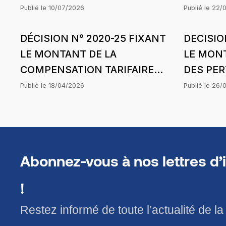
DU MOIS DE MAI 2026 DE
DU MOIS
Publié le
10/07/2026
Publié le
22/
COMASEL SA POUR LA
ENERGIE
DÉCISION N° 2020-25 FIXANT
DECISIO
CONCESSION DAGANA-
(ERA) D
LE MONTANT DE LA
LE MONT
PODOR-SAINT-LOUIS DANS LE
L’HARM
COMPENSATION TARIFAIRE
DES PE
CADRE DE L’HARMONISATION
TARIFS
POUR LE MOIS DE FÉVRIER
SUBIES 
DES TARIFS
Publié le
18/04/2026
Publié le
26/
2020 DE ENERGIE RURALE
EXCELLE
AFRICAINE (ERA) DANS LE
D’APPLI
CADRE DE L’HARMONISATION
STRUCTU
DES TARIFS
JANVIER
Abonnez-vous à nos lettres d’
!
Restez informé de toute l’actualité de l