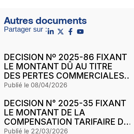
Autres documents
Partager sur :
DECISION Nº 2025-86 FIXANT
LE MONTANT DÛ AU TITRE
DES PERTES COMMERCIALES
SUBIES PAR LA SOCIETE
Publié le
08/04/2026
TOTALENERGIES MARKETING
DECISION N° 2025-35 FIXANT
SENEGAL SUR LA PERIODE
LE MONTANT DE LA
D’APPLICATION DE LA
COMPENSATION TARIFAIRE DU
STRUCTURE DES PRIX DU 29
MOIS DE JUILLET 2024 DE
MARS 2025
Publié le
22/03/2026