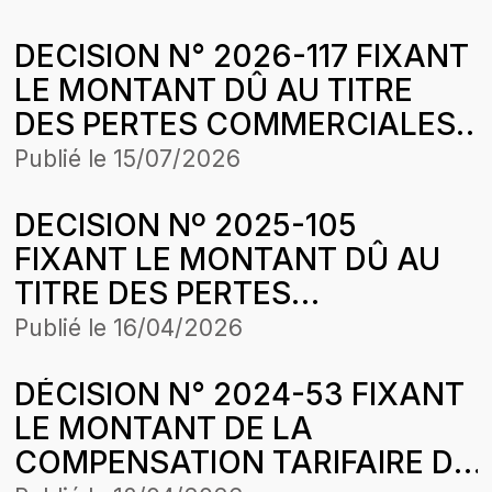
ENERGIE RURALE AFRICAINE
DECISION N° 2026-117 FIXANT
(ERA) DANS LE CADRE DE
LE MONTANT DÛ AU TITRE
L’HARMONISATION DES
DES PERTES COMMERCIALES
TARIFS
SUBIES PAR LA SOCIETЕ МKА
Publié le
15/07/2026
EXCELLENCE SUR DES
DECISION Nº 2025-105
CESSIONS D’ESSENCE
FIXANT LE MONTANT DÛ AU
ORDINAIRE POUR LA PERIODE
TITRE DES PERTES
D’APPLICATION DE LA
COMMERCIALES SUBIES PAR
STRUCTURE DES PRIX DU 28
Publié le
16/04/2026
LA SOCIETE МКА
MARS 2026
DÉCISION N° 2024-53 FIXANT
ЕХСELLENCE SUR LA PERIODЕ
LE MONTANT DE LA
D’APPLICATION DE LA
COMPENSATION TARIFAIRE DU
STRUCTURE DES PRIX DU 21