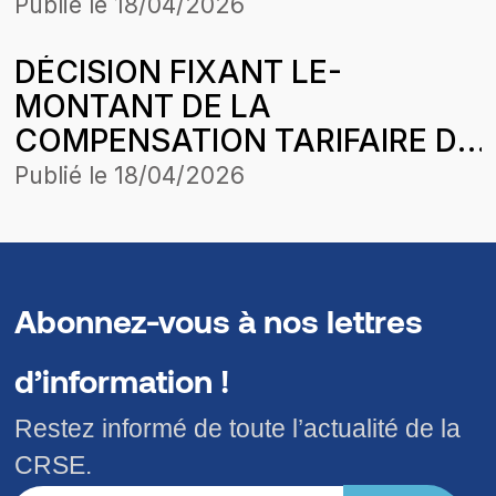
MOIS D’OCTOBRE 2024 DE
JUIN 2025
Publié le
18/04/2026
COMASEL SA POUR LA
DÉCISION FIXANT LE-
CONCESSION LOUGA-
MONTANT DE LA
LINGUERE-KEBEMER DANS LE
COMPENSATION TARIFAIRE DU
CADRE DE L’HARMONISATION
MOIS DE JANVIER 2023 DE
DES TARIFS
Publié le
18/04/2026
COMASEL SA POUR LA
CONCESSION DAGANA
PODOR SAINT LOUIS DANS LE
CADRE DE L’HARMONISATION
Abonnez-vous à nos lettres
DES TARIFS
d’information !
Restez informé de toute l’actualité de la
CRSE.