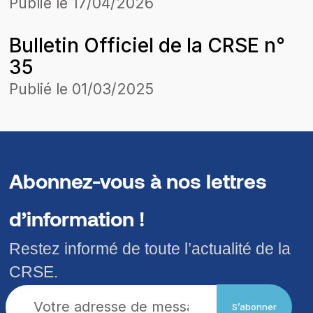
1er JANVIER 2026 PAR
Publié le
17/04/2026
ENERGIE RURALE AFRICAINE
Bulletin Officiel de la CRSE n°
(ERA) DANS LA CONCESSION
35
KAFFRINE-TAMBACOUNDA-
KÉDOUGOU
Publié le
01/03/2025
Abonnez-vous à nos lettres
d’information !
Restez informé de toute l’actualité de la
CRSE.
S’abonner