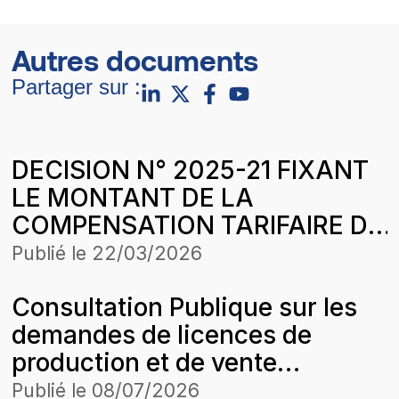
Autres documents
Partager sur :
DECISION N° 2025-21 FIXANT
LE MONTANT DE LA
COMPENSATION TARIFAIRE DU
MOIS D’AVRIL 2024 DE
Publié le
22/03/2026
ENERGIE RURALE AFRICAINE
Consultation Publique sur les
(ERA) DANS LE CADRE DE
demandes de licences de
L’HARMONISATION DES
production et de vente
TARIFS
d’energie electrique de la
Publié le
08/07/2026