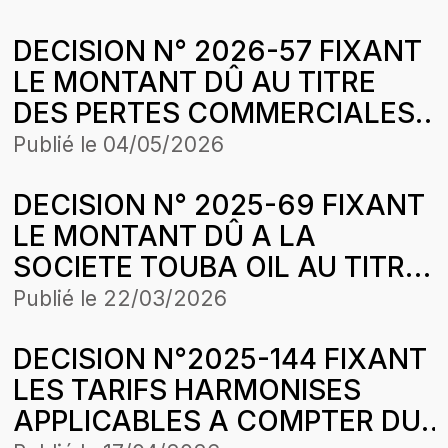
societe NEA Minersol SA
DECISION N° 2026-57 FIXANT
LE MONTANT DÛ AU TITRE
DES PERTES COMMERCIALES
SUBIES PAR LA SOCIETE
Publié le
04/05/2026
PETROSEN TRADING &
DECISION N° 2025-69 FIXANT
SERVICES (PETROSEN T&S)
LE MONTANT DÛ A LA
SUR DES CESSIONS DE GAZ
SOCIETE TOUBA OIL AU TITRE
BUTANE SUR LA PERIODE
DE PERTES COMMERCIALES
D’APPLICATION DE LA
Publié le
22/03/2026
SUBIES PAR SUR LA PERIODЕ
STRUCTURE DES PRIX DU 16
DECISION N°2025-144 FIXANT
D’APPLICATION DE LA
AOUT 2025
LES TARIFS HARMONISES
STRUCTURE DES PRIX DU 26
APPLICABLES A COMPTER DU
AVRIL 2025