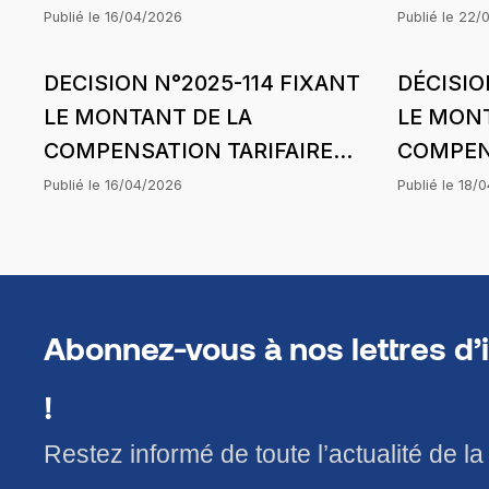
COMMERCIALES SUBIES PAR
DE PER
Publié le
16/04/2026
Publié le
22/
LA SOCIETE PETROSEN
SUBIES 
DECISION N°2025-114 FIXANT
DÉCISIO
TRADING & SERVICES
D’APPLI
LE MONTANT DE LA
LE MONT
(PETROSEN T&S) SUITE AUX
STRUCTU
COMPENSATION TARIFAIRE
COMPENS
CESSIONS DE GAZ BUTANE
AVRIL 2
DU MOIS DE FEVRIER 2025 DE
POUR L
SUR LA PERIODE
Publié le
16/04/2026
Publié le
18/
ENERGIE RURALE AFRICAINE
2021 DE
D’APPLICATION DE LA
(ERA) DANS LE CADRE DE
AFRICAI
STRUCTURE DES PRIX DU 21
L’HARMONISATION DES
CADRE D
JUIN 2025
TARIFS
DES TAR
Abonnez-vous à nos lettres d’
!
Restez informé de toute l’actualité de l