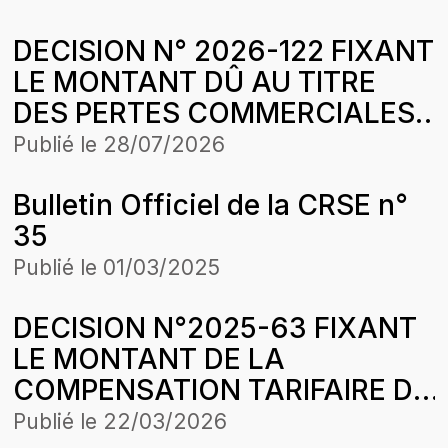
LOBBOU MAME DIARRA
DECISION N° 2026-122 FIXANT
BOUSSO SA SUITE AUX
LE MONTANT DÛ AU TITRE
CESSIONS DE GAZ BUTANE
DES PERTES COMMERCIALES
SUR LA PERIODE
SUBIES PAR LA SOCIETE
D’APPLICATION DE LA
Publié le
28/07/2026
EYDON PETROLEUM SA SUR
STRUCTURE DES PRIX DU 24
Bulletin Officiel de la CRSE n°
DES CESSIONS DE GASOIL
MAI 2025
35
POUR LA PERIODE
D’APPLICATION DE LA
Publié le
01/03/2025
STRUCTURE DES PRIX DU 25
DECISION N°2025-63 FIXANT
AVRIL 2026
LE MONTANT DE LA
COMPENSATION TARIFAIRE DU
MOIS DE MAI 2025 DE
Publié le
22/03/2026