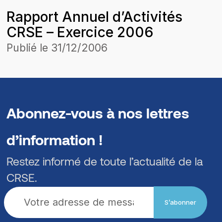
COMASEL SA POUR LA
Rapport Annuel d’Activités
CONCESSION DAGANA-
CRSE – Exercice 2006
PODOR-SAINTLOUIS DANS LE
CADRE DE L’HARMONISATION
Publié le
31/12/2006
DES TARIFS
Abonnez-vous à nos lettres
d’information !
Restez informé de toute l’actualité de la
CRSE.
S’abonner