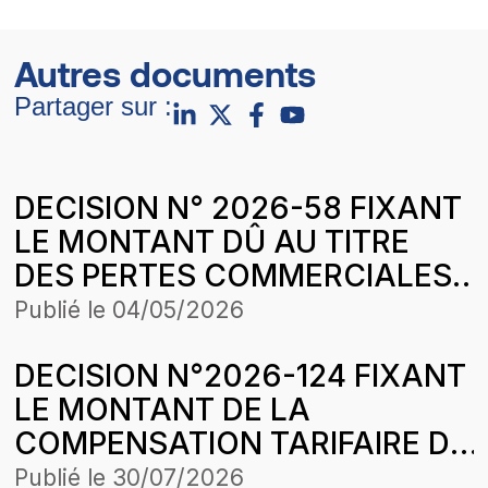
Autres documents
Partager sur :
DECISION N° 2026-58 FIXANT
LE MONTANT DÛ AU TITRE
DES PERTES COMMERCIALES
SUBIES PAR LA SOCIETE
Publié le
04/05/2026
PETROSEN TRADING &
DECISION N°2026-124 FIXANT
SERVICES (PETROSEN T&S)
LE MONTANT DE LA
SUR DES CESSIONS DE GAZ
COMPENSATION TARIFAIRE DU
BUTANE SUR LA PERIODE
MOIS DE FEVRIER 2026 DE SCL
D’APPLICATION DE LA
Publié le
30/07/2026