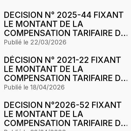
ENERGIE SOLUTIONS POUR LA
STRUCTURE DES PRIX DU 31
DECISION N° 2025-44 FIXANT
CONCESSION MBOUR DANS
JANVIER 2026
LE MONTANT DE LA
LE CADRE DE
COMPENSATION TARIFAIRE DU
L’HARMONISATION DES
MOIS DE DECEMBRE 2024 DE
TARIFS
Publié le
22/03/2026
ENERGIE RURALE AFRICAINE
DÉCISION N° 2021-22 FIXANT
(ERA) DANS LE CADRE DE
LE MONTANT DE LA
L’HARMONISATION DES
COMPENSATION TARIFAIRE DU
TARIFS
MOIS D’AVRIL 2021 DE
Publié le
18/04/2026
COMASEL SAINT-LOUIS DANS
DECISION N°2026-52 FIXANT
LE CADRE DE
LE MONTANT DE LA
L’HARMONISATION DES
COMPENSATION TARIFAIRE DU
TARIFS