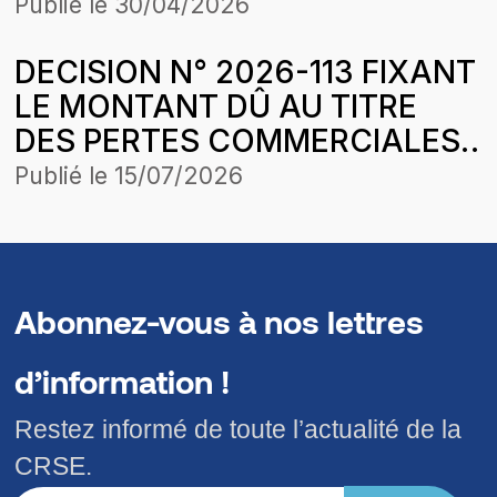
MOIS DE FEVRIER 2026 DE
Publié le
30/04/2026
COMASEL SA POUR LA
DECISION N° 2026-113 FIXANT
CONCESSION DAGANA-
LE MONTANT DÛ AU TITRE
PODOR-SAINT-LOUIS DANS LE
DES PERTES COMMERCIALES
CADRE DE L’HARMONISATION
SUBIES PAR LA SOCIETE
DES TARIFS
Publié le
15/07/2026
TOTALENERGIES MARKETING
SENEGAL SUR DES CESSIONS
DE PETROLE LAMPANT POUR
LA PERIODE D’APPLICATION
Abonnez-vous à nos lettres
DE LA STRUCTURE DES PRIX
d’information !
DU 6 DECEMBRE 2025
Restez informé de toute l’actualité de la
CRSE.