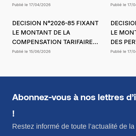
SUBIES 
Publié le
17/04/2026
Publié le
17/
AFRICAI
DECISION N°2026-85 FIXANT
DECISIO
(SAR) S
LE MONTANT DE LA
LE MONT
GAZ BUT
COMPENSATION TARIFAIRE
DES PE
PERIODE
DU MOIS D’AVRIL 2026 DE
SUBIES 
LA STRU
Publié le
15/06/2026
Publié le
17/
COMASEL SA POUR LA
SENEGAL
8 NOVE
CONCESSION DAGANA-
D’APPLI
PODOR-SAINT-LOUIS DANS LE
STRUCTU
CADRE DE L’HARMONISATION
AVRIL 2
Abonnez-vous à nos lettres d’
DES TARIFS
!
Restez informé de toute l’actualité de l