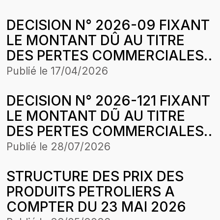
AFRICAINE DE RAFFINAGE
DECISION N° 2026-09 FIXANT
(SAR) SUITE AUX CESSIONS
LE MONTANT DÛ AU TITRE
DE GAZ BUTANE SUR LA
DES PERTES COMMERCIALES
PERIODE D’APPLICATION DE
SUBIES PAR LA SOCIETE
LA STRUCTURE DES PRIX DU
Publié le
17/04/2026
AFRICAINE DE RAFFINAGE
26 AVRIL 2025
DECISION N° 2026-121 FIXANT
(SAR) SUR DES CESSIONS DE
LE MONTANT DŨ AU TITRE
GAZ BUTANE POUR LA
DES PERTES COMMERCIALES
PERIODE D’APPLICATION DE
SUBIES PAR LA SOCIETE
LA STRUCTURE DES PRIX DU
Publié le
28/07/2026
EYDON PETROLEUM SA SUR
13 SEPTEMBRE 2025
STRUCTURE DES PRIX DES
DES CESSIONS DE GASOIL
PRODUITS PETROLIERS A
POUR LA PERIODE
COMPTER DU 23 MAI 2026
D’APPLICATION DE LA