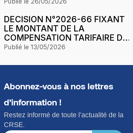
STRUCTURE DES PRIX DU 28
Publié le
26/05/2026
MARS 2026
DECISION N°2026-66 FIXANT
LE MONTANT DE LA
COMPENSATION TARIFAIRE DU
MOIS DE MARS 2026 DE
Publié le
13/05/2026
COMASEL SA POUR LA
CONCESSION LOUGA-
LINGUERE-KEBEMER DANS LE
CADRE DE L’HARMONISATION
Abonnez-vous à nos lettres
DES TARIFS
d’information !
Restez informé de toute l’actualité de la
CRSE.