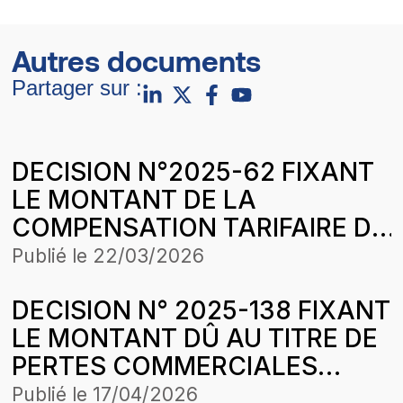
Autres documents
Partager sur :
DECISION N°2025-62 FIXANT
LE MONTANT DE LA
COMPENSATION TARIFAIRE DU
MOIS D’AVRIL 2025 DE
Publié le
22/03/2026
COMASEL SA POUR LA
DECISION N° 2025-138 FIXANT
CONCESSION LOUGA-
LE MONTANT DÛ AU TITRE DE
LINGUEREKEBEMER DANS LE
PERTES COMMERCIALES
CADRE DE L’HARMONISATION
SUBIES PAR LA SOCIETE
DES TARIFS
Publié le
17/04/2026