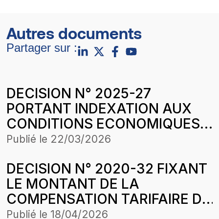
Autres documents
Partager sur :
DECISION N° 2025-27
PORTANT INDEXATION AUX
CONDITIONS ECONOMIQUES
DU 1er JUILLET 2024 DES
Publié le
22/03/2026
TARIFS PLAFONDS DE VENTEЕ
DECISION N° 2020-32 FIXANT
D’ENERGIE ELECTRIQUE
LE MONTANT DE LA
APPLICABLES PAR ENERGIE
COMPENSATION TARIFAIRE DU
RURALE AFRICAINE (ERA)
MOIS DE JUIN 2020 DE
POUR LA CONCESSION
Publié le
18/04/2026