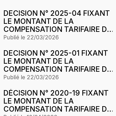
COMASEL SAINT-LOUIS DANS
KAFFRINE-TAMBACOUNDA-
DECISION N° 2025-04 FIXANT
LE CADRE DE
KÉDOUGOU
LE MONTANT DE LA
L’HARMONISATION DES
COMPENSATION TARIFAIRE DU
TARIFS
MOIS DE DECEMBRE 2024 DE
Publié le
22/03/2026
COMASEL SA POUR LA
DECISION N° 2025-01 FIXANT
CONCESSION LOUGA-
LE MONTANT DE LA
LINGUEREKEBEMER DANS LE
COMPENSATION TARIFAIRE DU
CADRE DE L’HARMONISATION
MOIS DE NOVEMBRE 2024 DE
DES TARIFS
Publié le
22/03/2026
COMASEL SA POUR LA
DÉCISION N° 2020-19 FIXANT
CONCESSION LOUGA-
LE MONTANT DE LA
LINGUERE-KEBEMER DANS LE
COMPENSATION TARIFAIRE DU
CADRE DE L’HARMONISATION