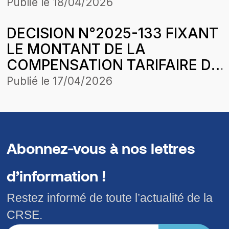
MOIS DE MARS 2020 DE SCL
DES TARIFS
Publié le
18/04/2026
ENERGIE SOLUTIONS DANS LE
DECISION N°2025-133 FIXANT
CADRE DE L’HARMONISATION
LE MONTANT DE LA
DES TARIFS
COMPENSATION TARIFAIRE DU
MOIS D’OCTOBRE 2025 DE
Publié le
17/04/2026
COMASEL SA POUR LA
CONCESSION LOUGA-
LINGUEREKEBEMER DANS LE
CADRE DE L’HARMONISATION
Abonnez-vous à nos lettres
DES TARIFS
d’information !
Restez informé de toute l’actualité de la
CRSE.