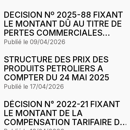
PETROSEN TRADING &
DECISION Nº 2025-88 FIXANT
SERVICES (PETROSEN T&S)
LE MONTANT DÛ AU TITRE DE
SUR DES CESSIONS DE GAZ
PERTES COMMERCIALES
BUTANE POUR LA PERIODE
SUBIES PAR LA SOCIETE
D’APPLICATION DE LA
Publié le
09/04/2026
AFRICAINE DE RAFFINAGE
STRUCTURE DES PRIX DU 28
STRUCTURE DES PRIX DES
(SAR) SUR SON ACTIVITE DE
MARS 2026
PRODUITS PETROLIERS A
RAFFINAGE SUR LA PERIODE
COMPTER DU 24 MAI 2025
D’APPLICATION DE LA
STRUCTURE DES PRIX DU 26
Publié le
17/04/2026
AVRIL 2025
DÉCISION N° 2022-21 FIXANT
LE MONTANT DE LA
COMPENSATION TARIFAIRE DU