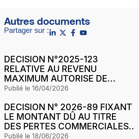
Autres documents
Partager sur :
DECISION N°2025-123
RELATIVE AU REVENU
MAXIMUM AUTORISE DE
SENELEC EN 2025 AUX
Publié le
16/04/2026
CONDITIONS ECONOMIQUES
DECISION N° 2026-89 FIXANT
DU 1er JUILLET
LE MONTANT DÛ AU TITRE
DES PERTES COMMERCIALES
SUBIES PAR LA SOCIETE
Publié le
18/06/2026