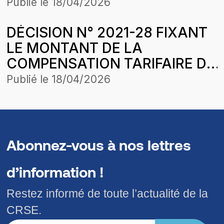
MOIS D’AVRIL 2022 DE
Publié le
18/04/2026
COMASEL SAINT-LOUIS DANS
DÉCISION N° 2021-28 FIXANT
LE CADRE DE
LE MONTANT DE LA
L’HARMONISATION DES
COMPENSATION TARIFAIRE DU
TARIFS
MOIS DE MAI 2021 DE
Publié le
18/04/2026
COMASEL LOUGA DANS LE
CADRE DE L’HARMONISATION
DES TARIFS
Abonnez-vous à nos lettres
d’information !
Restez informé de toute l’actualité de la
CRSE.