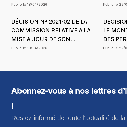
DU MOIS D’OCTOBRE 2024 DE
D’ENERG
Publié le
18/04/2026
Publié le
22/
SCL ENERGIE SOLUTIONS
SOCIETE
DÉCISION Nº 2021-02 DE LA
DECISIO
POUR LA CONCESSION
SERAMI
COMMISSION RELATIVE A LA
LE MONT
MBOUR DANS LE CADRE DE
LIMITED
MISE A JOUR DE SON
DES PE
L’HARMONISATION DES
RÈGLEMENT INTÉRIEUR
SUBIES 
TARIFS
Publié le
18/04/2026
Publié le
22/
LOBBOU
BOUSSO 
PERIODE
LA STRU
Abonnez-vous à nos lettres d’
04 JANV
!
Restez informé de toute l’actualité de l