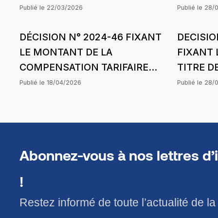
RAFFINAGE (SAR) AU TITRE
COMMER
Publié le
22/03/2026
Publié le
28/
DES PERTES COMMERCIALES
LA SOCI
DÉCISION N° 2024-46 FIXANT
DECISIO
SUR SON ACTIVITE DE
PETROL
LE MONTANT DE LA
FIXANT 
RAFFINAGE SUBIES SUR LA
CESSION
COMPENSATION TARIFAIRE
TITRE D
PERIODE D’APPLICATION DE
LA PERI
DU MOIS D’AOUT 2024 DE
COMMER
LA STRUCTURE DES PRIX DU
DE LA S
Publié le
18/04/2026
Publié le
28/
COMASEL SA POUR LA
LA SOCI
1ER FEVRIER 2025
DU 28 M
CONCESSION LOUGA-
MARKET
LINGUERE-KEBEMER DANS LE
DES CES
CADRE DE L’HARMONISATION
BUTANE 
Abonnez-vous à nos lettres d’
DES TARIFS
D’APPLI
STRUCTU
!
AVRIL 2
Restez informé de toute l’actualité de l