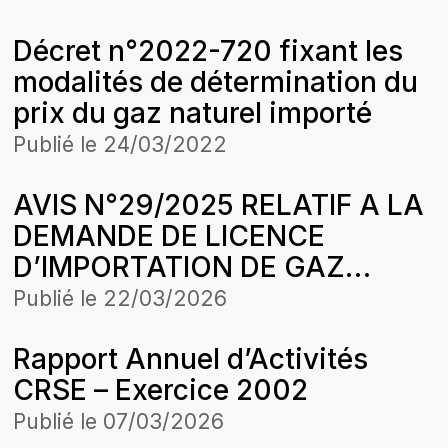
LA SOCIETE AFRICAINE DE
Décret n°2022-720 fixant les
RAFFINAGE (SAR) SUR DES
modalités de détermination du
CESSIONS DE GAZ BUTANE
prix du gaz naturel importé
POUR LA PERIODE
D’APPLICATION DE LA
Publié le
24/03/2022
STRUCTURE DES PRIX DU 1er
AVIS N°29/2025 RELATIF A LA
MARS 2025
DEMANDE DE LICENCЕ
D’IMPORTATION DE GAZ
NATUREL LIQUEFIE DE ELTON
Publié le
22/03/2026
LOGISTICS & SERVICES SA
Rapport Annuel d’Activités
CRSE – Exercice 2002
Publié le
07/03/2026