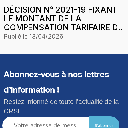
DÉCISION N° 2021-19 FIXANT
LE MONTANT DE LA
COMPENSATION TARIFAIRE DU
MOIS DE MARS 2021 DE
Publié le
18/04/2026
COMASEL LOUGA DANS LE
CADRE DE L’HARMONISATION
DES TARIFS
Abonnez-vous à nos lettres
d’information !
Restez informé de toute l’actualité de la
CRSE.
S’abonner