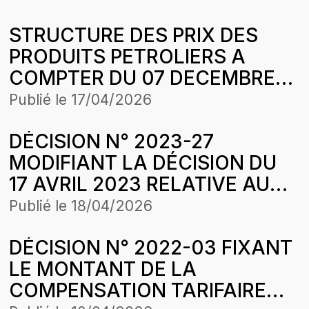
COMASEL SAINT-LOUIS DANS
STRUCTURE DES PRIX DES
LE CADRE DE
PRODUITS PETROLIERS A
L’HARMONISATION DES
COMPTER DU 07 DECEMBRE
TARIFS
2024
Publié le
17/04/2026
DÉCISION N° 2023-27
MODIFIANT LA DÉCISION DU
17 AVRIL 2023 RELATIVE AU
REVENU MAXIMUM AUTORISE
Publié le
18/04/2026
FINAL DE SENELEC EN 2022
DÉCISION N° 2022-03 FIXANT
LE MONTANT DE LA
COMPENSATION TARIFAIRE