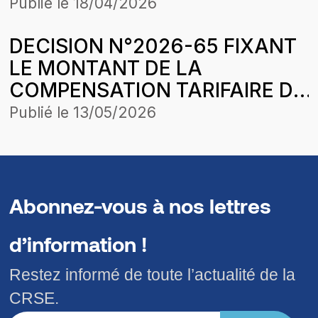
POUR LE MOIS D’OCTOBRE
Publié le
18/04/2026
2021 DE ENERGIE RURALE
DECISION N°2026-65 FIXANT
AFRICAINE (ERA) DANS LE
LE MONTANT DE LA
CADRE DE L’HARMONISATION
COMPENSATION TARIFAIRE DU
DES TARIFS LA COMMISSION
MOIS DE MARS 2026 DE
DE REGULATION
Publié le
13/05/2026
COMASEL SA POUR LA
CONCESSION DAGANA-
PODOR-SAINT-LOUIS DANS LE
CADRE DE L’HARMONISATION
Abonnez-vous à nos lettres
DES TARIFS
d’information !
Restez informé de toute l’actualité de la
CRSE.