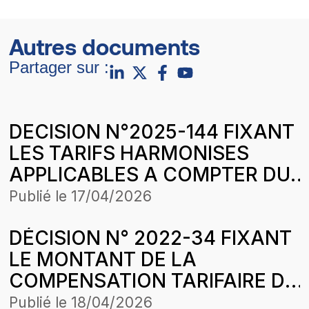
Autres documents
Partager sur :
DECISION N°2025-144 FIXANT
LES TARIFS HARMONISES
APPLICABLES A COMPTER DU
1er JANVIER 2026 PAR
Publié le
17/04/2026
ENERGIE RURALE AFRICAINE
DÉCISION N° 2022-34 FIXANT
(ERA) DANS LA CONCESSION
LE MONTANT DE LA
KAFFRINE-TAMBACOUNDA-
COMPENSATION TARIFAIRE DU
KÉDOUGOU
MOIS DE JUILLET 2022 DE
Publié le
18/04/2026