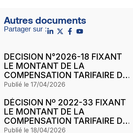
Autres documents
Partager sur :
DECISION N°2026-18 FIXANT
LE MONTANT DE LA
COMPENSATION TARIFAIRE DU
MOIS DE NOVEMBRE 2025 DE
Publié le
17/04/2026
COMASEL SA POUR LA
DÉCISION Nº 2022-33 FIXANT
CONCESSION LOUGA-
LE MONTANT DE LA
LINGUEREKEBEMER DANS LE
COMPENSATION TARIFAIRE DU
CADRE DE L’HARMONISATION
MOIS DE JUIN 2022 DE
DES TARIFS
Publié le
18/04/2026