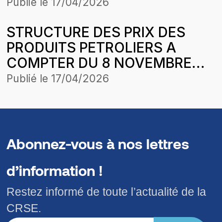
SUBIES PAR LA SOCIETE
MAI 2025
Publié le
17/04/2026
PETROSEN TRADING &
STRUCTURE DES PRIX DES
SERVICES (PETROSEN T&S)
PRODUITS PETROLIERS A
SUITE AUX CESSIONS DE GAZ
COMPTER DU 8 NOVEMBRE
BUTANE SUR LA PERIODE
2025
D’APPLICATION DE LA
Publié le
17/04/2026
STRUCTURE DES PRIX DU 6
DECEMBRE 2025
Abonnez-vous à nos lettres
d’information !
Restez informé de toute l’actualité de la
CRSE.