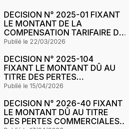
COMASEL SAINT-LOUIS DANS
DECISION N° 2025-01 FIXANT
LE CADRE DE
LE MONTANT DE LA
L’HARMONISATION DES
COMPENSATION TARIFAIRE DU
TARIFS
MOIS DE NOVEMBRE 2024 DE
Publié le
22/03/2026
COMASEL SA POUR LA
DECISION N° 2025-104
CONCESSION LOUGA-
FIXANT LE MONTANT DÛ AU
LINGUERE-KEBEMER DANS LE
TITRE DES PERTES
CADRE DE L’HARMONISATION
COMMERCIALES SUBIES PAR
DES TARIFS
Publié le
15/04/2026
LA SOCIETE МКА
DECISION N° 2026-40 FIXANT
ЕХСELLENCE SUR LA PERIODE
LE MONTANT DÛ AU TITRE
D’APPLICATION DE LA
DES PERTES COMMERCIALES
STRUCTURE DES PRIX DU 24