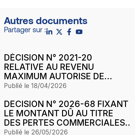
Autres documents
Partager sur :
DÉCISION N° 2021-20
RELATIVE AU REVENU
MAXIMUM AUTORISE DE
SENELEC EN 2021 AUX
Publié le
18/04/2026
CONDITIONS ÉCONOMIQUES
DECISION N° 2026-68 FIXANT
DU IER AVRIL
LE MONTANT DÛ AU TITRE
DES PERTES COMMERCIALES
SUBIES PAR LA SOCIETE ORYX
Publié le
26/05/2026