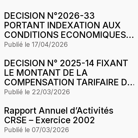
SENEGAL SA SUR LA PERIODE
DECISION N°2026-33
D’APPLICATION DE LA
PORTANT INDEXATION AUX
STRUCTURE DES PRIX DU 19
CONDITIONS ECONOMIQUES
AOUT 2023
DU 1er JANVIER 2026 DES
Publié le
17/04/2026
TARIFS PLAFONDS DE VENTE
DECISION N° 2025-14 FIXANT
D’ENERGIE ELECTRIQUE
LE MONTANT DE LA
APPLICABLES PAR COMASEL
COMPENSATION TARIFAIRE DU
SA DANS LA CONCESSION
MOIS DE MARS 2024 DE
LOUGA-LINGUERE-KEBEMER
Publié le
22/03/2026
ENERGIE RURALE AFRICAINE
Rapport Annuel d’Activités
(ERA) DANS LE CADRE DE
CRSE – Exercice 2002
L’HARMONISATION DES
TARIFS
Publié le
07/03/2026